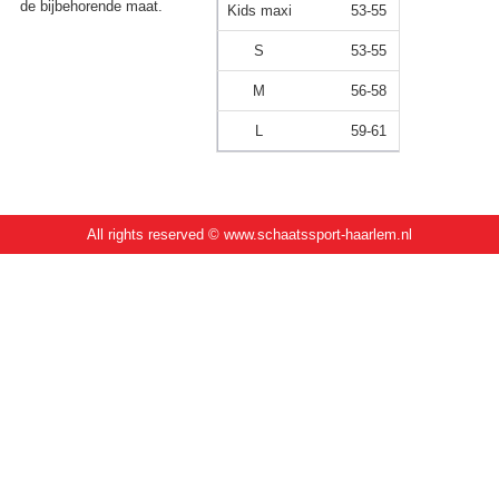
de bijbehorende maat.
Kids maxi
53-55
S
53-55
M
56-58
L
59-61
All rights reserved © www.schaatssport-haarlem.nl