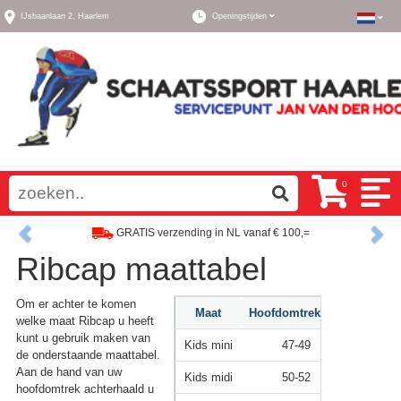
IJsbaanlaan 2,
Haarlem
Openingstijden
0
Previous
Ne
GRATIS verzending in NL vanaf € 100,=
Ribcap maattabel
Ruim assortiment, altijd wat naar wens!
Om er achter te komen
Maat
Hoofdomtrek(cm)
welke maat Ribcap u heeft
kunt u gebruik maken van
Kids mini
47-49
de onderstaande maattabel.
Aan de hand van uw
Kids midi
50-52
hoofdomtrek achterhaald u