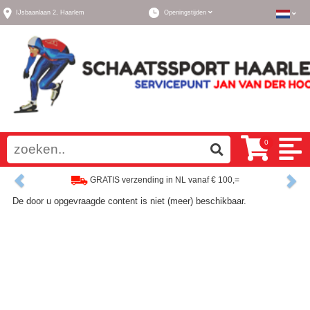
IJsbaanlaan 2,
Haarlem
Openingstijden
0
Previous
Ne
GRATIS verzending in NL vanaf € 100,=
De door u opgevraagde content is niet (meer) beschikbaar.
Ruim assortiment, altijd wat naar wens!