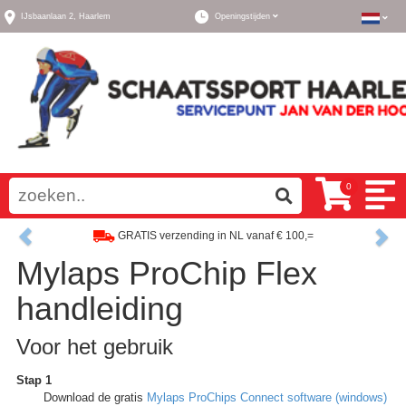
IJsbaanlaan 2,
Haarlem
Openingstijden
0
Previous
Ne
GRATIS verzending in NL vanaf € 100,=
Mylaps ProChip Flex
Ruim assortiment, altijd wat naar wens!
handleiding
Voor het gebruik
Stap 1
Download de gratis
Mylaps ProChips Connect software (windows)