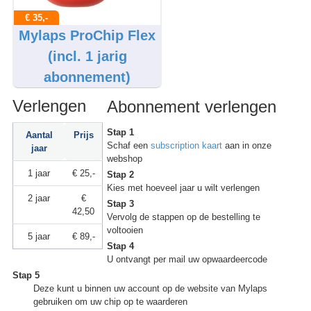
€ 35,-
Mylaps ProChip Flex
(incl. 1 jarig
abonnement)
Verlengen
Abonnement verlengen
Stap 1
Aantal
Prijs
Schaf een
subscription kaart
aan in onze
jaar
webshop
1 jaar
€ 25,-
Stap 2
Kies met hoeveel jaar u wilt verlengen
2 jaar
€
Stap 3
42,50
Vervolg de stappen op de bestelling te
voltooien
5 jaar
€ 89,-
Stap 4
U ontvangt per mail uw opwaardeercode
Stap 5
Deze kunt u binnen uw account op de website van Mylaps
gebruiken om uw chip op te waarderen